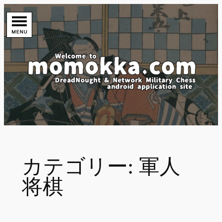
内
容
を
ス
キ
ッ
プ
カテゴリー:
軍人
将棋