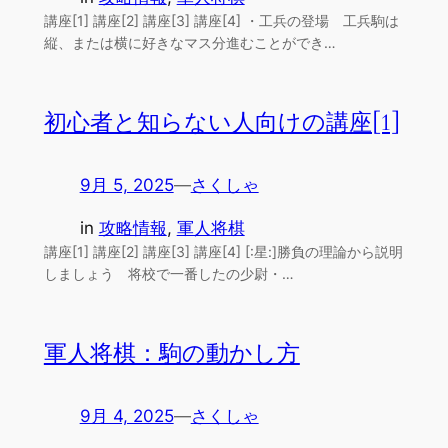
講座[1] 講座[2] 講座[3] 講座[4] ・工兵の登場 工兵駒は
縦、または横に好きなマス分進むことができ…
初心者と知らない人向けの講座[1]
9月 5, 2025
—
さくしゃ
in
攻略情報
, 
軍人将棋
講座[1] 講座[2] 講座[3] 講座[4] [:星:]勝負の理論から説明
しましょう 将校で一番したの少尉・…
軍人将棋：駒の動かし方
9月 4, 2025
—
さくしゃ