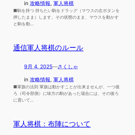
in
攻略情報
, 
軍人将棋
■駒を持つ 持ちたい駒をドラッグ（マウスの左ボタンを
押したまま）します。その状態のまま、マウスを動かす
と駒を動…
通信軍人将棋のルール
9月 4, 2025
—
さくしゃ
in
攻略情報
, 
軍人将棋
■軍旗の法則 軍旗は動かすことが出来ませんが、一つ後
ろ（司令部側）に味方の駒があった場合には、その後ろ
に置いて…
軍人将棋：布陣について