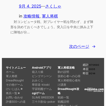
9月 4, 2025
—
さくしゃ
in
攻略情報
, 
軍人将棋
対コンピュータ戦、対プレイヤー戦を問わず、まず陣
形を決めておくべきでしょう。突入口を中央に挟み上下
に陣地が分…
次のページ
→
総計
サイトメニュー
Androidアプリ
軍人将棋攻略
本日
ホーム
箱入り娘
駒の説明
昨日
軍人将棋
ビンゴマシーン
脱初心者への心得
DreadNought
おみくじ
軍人将棋初心者向
その他ゲーム
華容道-kloski
け講座
けいじばん★
宇宙戦艦ゲーム
DreadNought攻
将兵一覧★
cgiゲーム
略
お問い合わせ
SLIME BREEDER
戦術一覧
評価500への道
三十六歌仙-poker
戦艦説明
戦艦ランキング