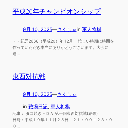
平成20年チャンピオンシップ
9月 10, 2025
—
さくしゃ
in
軍人将棋
・・紀元2668（平成20）年 12月 忙しい時期に時間を
作っていただき本当にありがとうございます。大会に
連…
東西対抗戦
9月 10, 2025
—
さくしゃ
in
戦場日記
, 
軍人将棋
記事： タコ焼き－ＤＡ 第一回東西対抗戦(結果)
日時：平成１９年１１月２５日 ２１：００～２３：０
０…