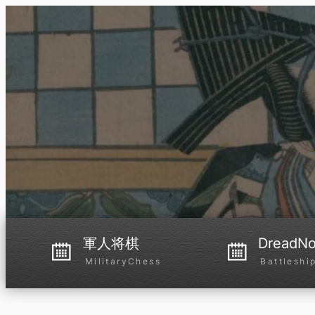
内
容
を
ス
キ
ッ
プ
軍人将棋
DreadNo
MilitaryChess
Battleshi