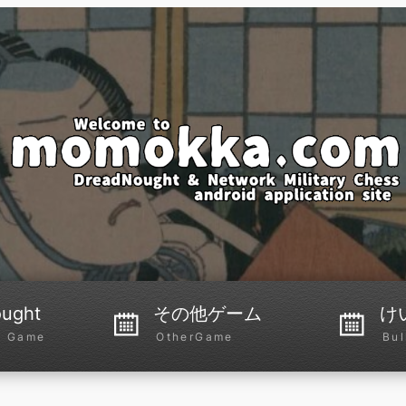
ught
その他ゲーム
け
p Game
OtherGame
Bul