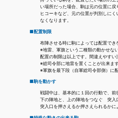
い場所だった場合、駒は元の位置に戻
ヒコーキなど、元の位置が判別しにく
なくなります。
■配置制限
布陣させる時に駒によっては配置でき
※地雷、軍旗という二種類の動かせな
配置の制限は以上です。間違えやすい
※総司令部に地雷を置くことが出来ま
※軍旗を最下段（自軍総司令部側）に
■駒を動かす
戦闘中は、基本的に１回の行動で、前
下の陣地と、上の陣地をつなぐ 突入
突入口を押さえるか押さえられるかに
■特殊な動きの出来る駒