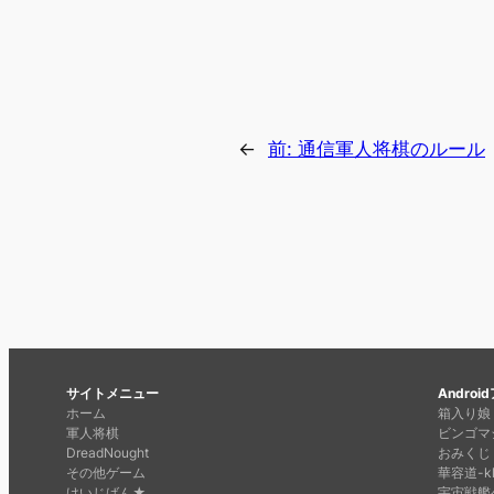
←
前:
通信軍人将棋のルール
サイトメニュー
Androi
ホーム
箱入り娘
軍人将棋
ビンゴマ
DreadNought
おみくじ
その他ゲーム
華容道-kl
けいじばん★
宇宙戦艦