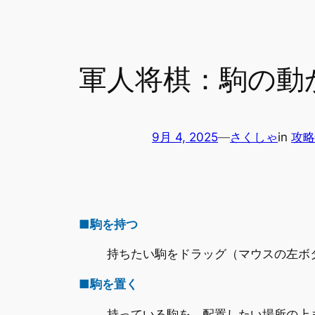
軍人将棋：駒の動
9月 4, 2025
—
さくしゃ
in
攻略
■駒を持つ
持ちたい駒をドラッグ（マウスの左ボ
■駒を置く
持っている駒を、配置したい場所の上