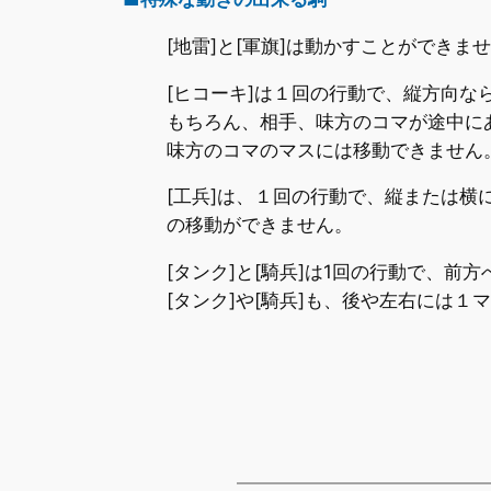
[地雷]と[軍旗]は動かすことができま
[ヒコーキ]は１回の行動で、縦方向な
もちろん、相手、味方のコマが途中に
味方のコマのマスには移動できません
[工兵]は、１回の行動で、縦または
の移動ができません。
[タンク]と[騎兵]は1回の行動で、
[タンク]や[騎兵]も、後や左右には