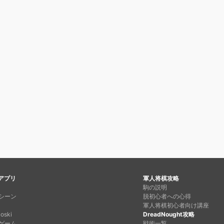
dアプリ
軍人将棋攻略
駒の説明
シーン
脱初心者への心得
軍人将棋初心者向け講座
oski
DreadNought攻略
ゲーム
戦術一覧