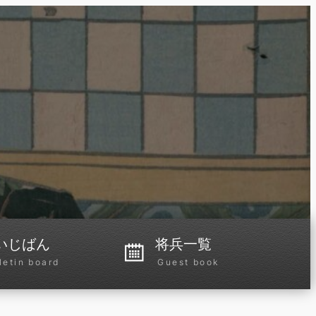
いじばん
将兵一覧
letin board
Guest book