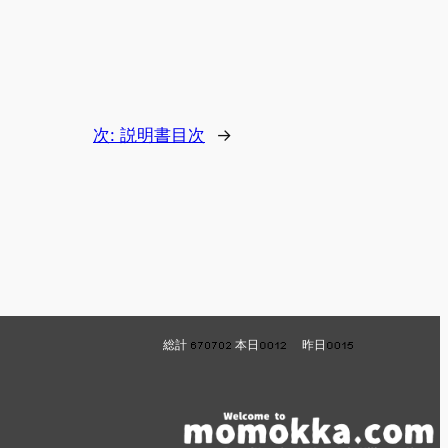
次:
説明書目次
→
総計
本日
昨日